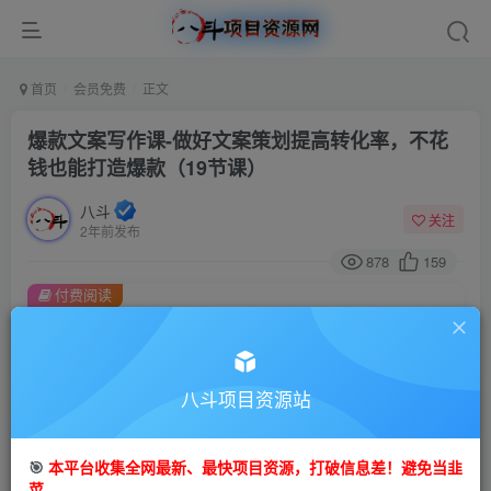
首页
会员免费
正文
爆款文案写作课-做好文案策划提高转化率，不花
钱也能打造爆款（19节课）
八斗
关注
2年前发布
878
159
付费阅读
爆款文案写作课-做好文案策划提高转化率，不花钱也能打造爆款（19节课）
此内容为付费阅读，请付费后查看
9.9
八斗项目资源站
99
金币
金币
免费
会员
🎯
本平台收集全网最新、最快项目资源，打破信息差！避免当韭
立即购买
菜。