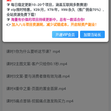
🔰 每日稳定更新10~20个项目，涵盖互联网多数赛道!
您当前未登录！建议登陆后购买，可保存购买订单
🔰 vip限时特惠，¥29/月，¥79/年，¥99/永久（推广佣金70%）,
全站资源免费下载！
🔰
海量有价值的项目持续更新中，总有一款适合你!
👉
加入八斗项目资源网，减少试错成本，开启轻资产副业！
开通VIP会员
加盟当站长
课程目录
课时1你为什么要听这节课？mp4
课时2主图文案-客户只给你0.1秒.mp4
课时3文案-要与消费者做有效沟通.mp4
课时4重中之重-页面的置金首屏.mp4
课时5痛点普销-挖掘痛点激发购买力.mp4