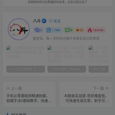
别再用你的过去欺骗你的未来，过去已经过去了
八斗
关注
0
1.7W+
0
1840W+
55
要坚信，每一天的阳光都不会辜负自己的笑容
八斗项目资源网 全网正品VIP课程 无损下载~
（10150期）2024高考项目野路子玩法，无限裂变，最高一天1W＋！
上一篇
下一篇
手机从零基础到精通拍摄，
AI掘金实战营-项目难度低，
拍摄手法0基础教学，快速入
可快速生成文章，新手可直
门（24节）
接上手，收益趋于稳定！
相关推荐