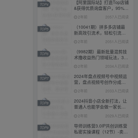
【阿里国际站】打造Top店铺
TOP4
&获得优质询盘客户，​95%的
国际站讲师不会说的运营技
2年前
2057人已阅读
巧
（10041期）拼多多店铺最
TOP5
新高效引流术，轻松引流
400+创业粉，精准日变现五
2年前
2051人已阅读
位数！
（9982期）最新批量混剪技
TOP6
术撸收益热门领域玩法，3分
钟一条原创视频，轻松日入
2年前
2034人已阅读
1000＋
2024年盘点视频号中视频运
TOP7
营，盘点视频号创作分成计
划，快速过原创日入300+
2年前
2033人已阅读
2024抖音小店全新打法，让
TOP8
普通人也能学会做一家长久
稳定赚钱的抖店
2年前
2029人已阅读
导师训练营3.0IP共创训练营
TOP9
私密实操课程（12节）-卖项
目的密码成功秘诀