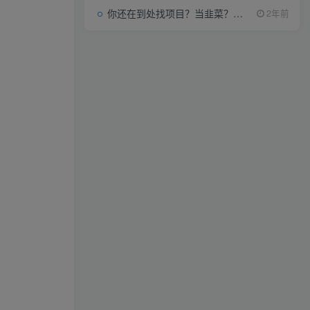
你还在到处找项目？当韭菜？我靠项目资源网也能月如过万。
2年前