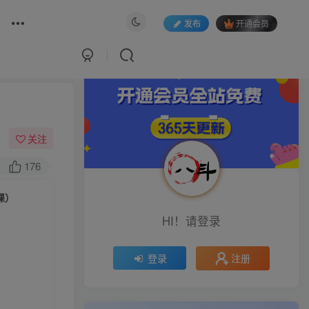
发布
开通会员
关注
176
课）
HI！请登录
注册
登录