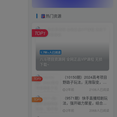
热门资源
TOP1
1.7W+人已阅读
八斗项目资源网 全网正品VIP课程 无损
下载~
（10150期）2024高考项目
TOP2
野路子玩法，无限裂变，最
高一天1W＋！
2年前
2106人已阅读
（9571期）快手直播短剧玩
TOP3
法，强开磁力聚星，结合多
种变现方式日入600+
2年前
2068人已阅读