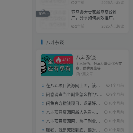
2年前
2026人已阅读
亚马逊大卖家新品高效推
TOP10
广，分享如何高效推广，打
造百万美金爆款单品
2年前
2025人已阅读
八斗杂谈
八斗杂谈
4812
个人感悟，分享互联网优秀文
章，优秀思维等
7篇文章
在八斗项目资源网上面，该看什么类型的赚钱项目
1个月前
问卷调查当个副业怎么样?八斗告诉你
9个月前
闲鱼官方撒钱项目，邀请好友领现金，单价1-8元，0成本可以当个小副业
10个月前
八斗项目资源网新人先看+领取【0撸小项目+互联网工具箱】
10个月前
八斗项目资源网，热门副业项目任你选，每日持续更新
10个月前
赚钱，就是死磕到底，跟对人做对事。
10个月前