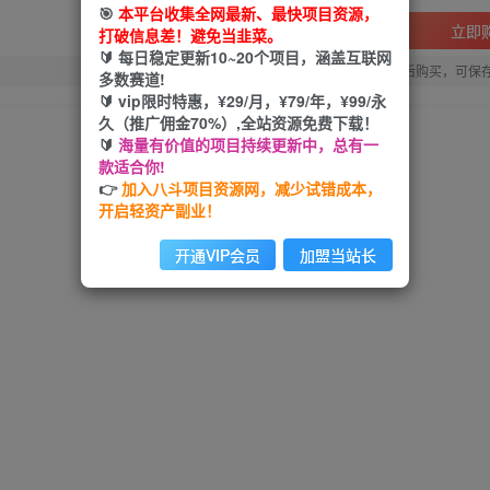
🎯
本平台收集全网最新、最快项目资源，
立即
打破信息差！避免当韭菜。
🔰 每日稳定更新10~20个项目，涵盖互联网
您当前未登录！建议登陆后购买，可保
多数赛道!
🔰 vip限时特惠，¥29/月，¥79/年，¥99/永
久（推广佣金70%）,全站资源免费下载！
🔰
海量有价值的项目持续更新中，总有一
款适合你!
👉
加入八斗项目资源网，减少试错成本，
开启轻资产副业！
开通VIP会员
加盟当站长