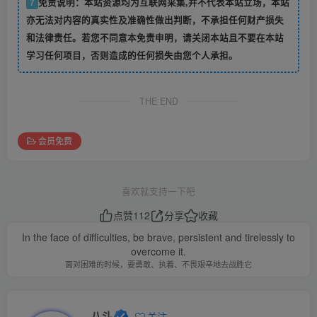
7
免责说明：本站资源均为互联网采集,并不代表本站立场，本站
亦无法对内容的真实性及准确性做出判断，不承担任何财产损失
和法律责任。若您不同意本免责申明，请关闭本站且不要在本站
学习任何项目，否则造成的任何损失由您个人承担。
THE END
会员免费
喜欢就支持一下吧
点赞
112
分享
收藏
In the face of difficulties, be brave, persistent and tirelessly to
overcome it.
面对困难的时候，要勇敢、执着、不畏艰辛地去战胜它
八斗
关注