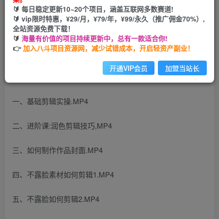
🔰 每日稳定更新10~20个项目，涵盖互联网多数赛道!
您当前未登录！建议登陆后购买，可保存购买订单
🔰 vip限时特惠，¥29/月，¥79/年，¥99/永久（推广佣金70%）,
全站资源免费下载！
🔰
海量有价值的项目持续更新中，总有一款适合你!
👉
加入八斗项目资源网，减少试错成本，开启轻资产副业！
开通VIP会员
加盟当站长
课程目录
一、基础剪辑实操.MP4
二、进阶课:润色剪辑技巧,MP4
三、如何制作作品封面.MP4
四、不露脸素材如何剪辑1.MP4
五、不露脸如何剪辑2.MP4