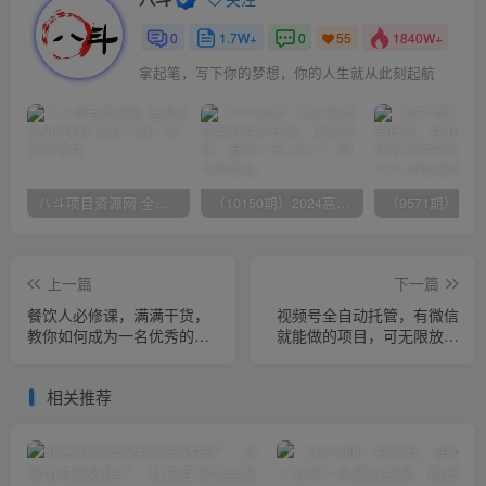
0
1.7W+
0
1840W+
55
拿起笔，写下你的梦想，你的人生就从此刻起航
八斗项目资源网 全网正品VIP课程 无损下载~
（10150期）2024高考项目野路子玩法，无限裂变，最高一天1W＋！
上一篇
下一篇
餐饮人必修课，满满干货，
视频号全自动托管，有微信
教你如何成为一名优秀的餐
就能做的项目，可无限放大
饮人（47节课）
躺赚管道收益
相关推荐