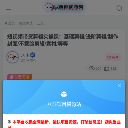
首页
会员免费
正文
短视频带货剪辑实操课：基础剪辑/进阶剪辑/制作
封面/不露脸剪辑/素材/等等
八斗
关注
2年前发布
604
112
付费阅读
短视频带货剪辑实操课：基础剪辑/进阶剪辑/制作封面/不露脸剪辑/素材/等等
此内容为付费阅读，请付费后查看
9.9
八斗项目资源站
99
金币
金币
免费
会员
🎯
本平台收集全网最新、最快项目资源，打破信息差！避免当韭
立即购买
菜。