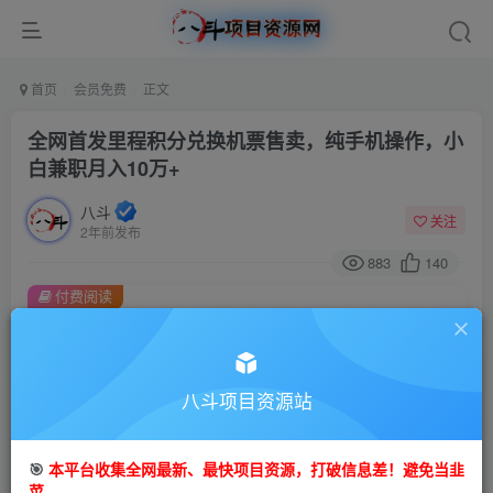
首页
会员免费
正文
全网首发里程积分兑换机票售卖，纯手机操作，小
白兼职月入10万+
八斗
关注
2年前发布
883
140
付费阅读
全网首发里程积分兑换机票售卖，纯手机操作，小白兼职月入10万+
此内容为付费阅读，请付费后查看
9.9
八斗项目资源站
99
金币
金币
免费
会员
🎯
本平台收集全网最新、最快项目资源，打破信息差！避免当韭
立即购买
菜。