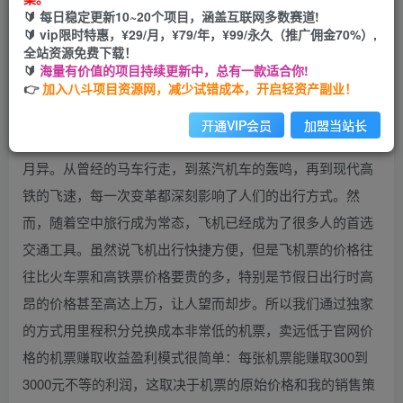
🔰 每日稳定更新10~20个项目，涵盖互联网多数赛道!
您当前未登录！建议登陆后购买，可保存购买订单
🔰 vip限时特惠，¥29/月，¥79/年，¥99/永久（推广佣金70%）,
全站资源免费下载！
🔰
海量有价值的项目持续更新中，总有一款适合你!
👉
加入八斗项目资源网，减少试错成本，开启轻资产副业！
开通VIP会员
加盟当站长
在如今这个高速发展的时代，交通方式的变迁可以说是日新
月异。从曾经的马车行走，到蒸汽机车的轰鸣，再到现代高
铁的飞速，每一次变革都深刻影响了人们的出行方式。然
而，随着空中旅行成为常态，飞机已经成为了很多人的首选
交通工具。虽然说飞机出行快捷方便，但是飞机票的价格往
往比火车票和高铁票价格要贵的多，特别是节假日出行时高
昂的价格甚至高达上万，让人望而却步。所以我们通过独家
的方式用里程积分兑换成本非常低的机票，卖远低于官网价
格的机票赚取收益盈利模式很简单：每张机票能赚取300到
3000元不等的利润，这取决于机票的原始价格和我的销售策