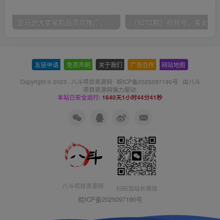
亚马逊大卖家新品高效推广，分享如何高效推广，打造百万美金爆款单品
友链申请
-
免责声明
-
关于我们
-
广告合作
-
网站地图
Copyright © 2023 ·
八斗项目资源网
·
皖ICP备2025097190号
· 由八斗
项目资源网
强力驱动.
本站已安全运行:
1640天1小时44分42秒
八斗项目资源网
扫码加站长微信
皖ICP备2025097190号