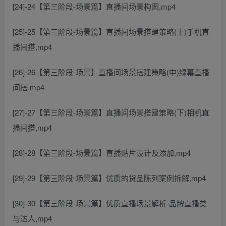
[24]-24【第三阶段-场景篇】直播间场景构图,mp4
[25]-25【第三阶段-场景篇】直播间场景搭建策略(上)手机直
播间搭,mp4
[26]-26【第三阶段-场景】直播间场景搭建策略(中)绿幕直播
间搭,mp4
[27]-27【第三阶段-场景篇】直播间场景搭建策略(下)相机直
播间搭,mp4
[28]-28【第三阶段-场景篇】直播贴片设计及添加,mp4
[29]-29【第三阶段-场景篇】优质的货品陈列案例拆解,mp4
[30]-30【第三阶段-场景篇】优质直播场景解析-品牌直播类
与达人,mp4