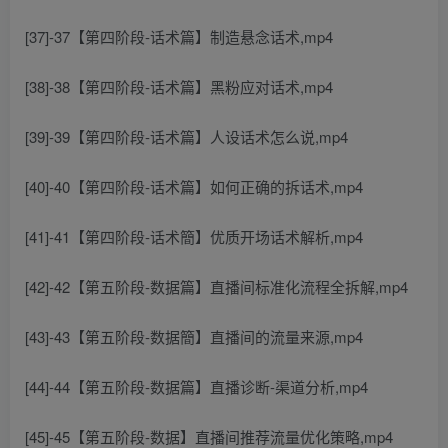
[37]-37【第四阶段-话术篇】制造悬念话术,mp4
[38]-38【第四阶段-话术篇】黑粉应对话术,mp4
[39]-39【第四阶段-话术篇】人设话术怎么说,mp4
[40]-40【第四阶段-话术篇】如何正确的拆话术,mp4
[41]-41【第四阶段-话术簡】优质开场话术解析,mp4
[42]-42【第五阶段-数据篇】直播间标准化流程全拆解,mp4
[43]-43【第五阶段-数据簡】直播间的流量来源,mp4
[44]-44【第五阶段-数据篇】直播诊断-渠道分析,mp4
[45]-45【第五阶段-数据】直播间推荐流量优化策略,mp4