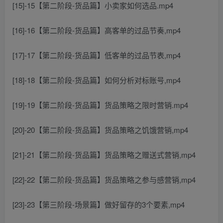
[15]-15【第二阶段-货品篇】小卖家如何选品.mp4
[16]-16【第二阶段-货品篇】高客单的过品节奏,mp4
[17]-17【第二阶段-货品篇】低客单的过品节表,mp4
[18]-18【第二阶段-货品篇】如何分析对标账号,mp4
[19]-19【第二阶段-货品篇】货品策略之限时营销.mp4
[20]-20【第二阶段-货品篇】货品策略之饥饿营销,mp4
[21]-21【第二阶段-货品篇】货品策略之赠送式营销,mp4
[22]-22【第二阶段-货品篇】货品策略之参与感营销,mp4
[23]-23【第三阶段-场景篇】做好留存的3个要素,mp4