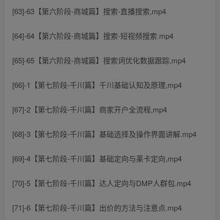
[63]-63【第六阶段-商城篇】搜索-直播搜索,mp4
[64]-64【第六阶段-商城篇】搜索-短视频搜索.mp4
[65]-65【第六阶段-商城篇】搜索词优化数据跟踪,mp4
[66]-1【第七阶段-千川篇】千川基础认知及原理,mp4
[67]-2【第七阶段-千川篇】商家开户全流程,mp4
[68]-3【第七阶段-千川篇】基础选择及操作界面讲解.mp4
[69]-4【第七阶段-千川篇】基础定向与莱卡定向,mp4
[70]-5【第七阶段-千川篇】达人定向与DMP人群包.mp4
[71]-6【第七阶段-千川篇】出价的方法与注意点.mp4