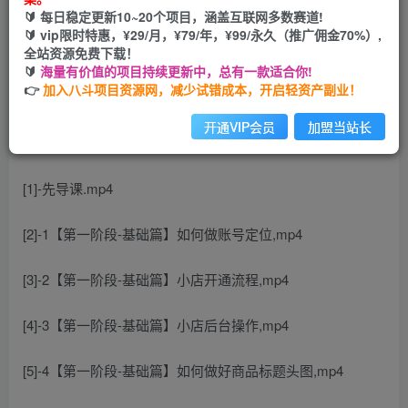
🔰 每日稳定更新10~20个项目，涵盖互联网多数赛道!
您当前未登录！建议登陆后购买，可保存购买订单
🔰 vip限时特惠，¥29/月，¥79/年，¥99/永久（推广佣金70%）,
全站资源免费下载！
🔰
海量有价值的项目持续更新中，总有一款适合你!
👉
加入八斗项目资源网，减少试错成本，开启轻资产副业！
开通VIP会员
加盟当站长
课程内容：
[1]-先导课.mp4
[2]-1【第一阶段-基础篇】如何做账号定位,mp4
[3]-2【第一阶段-基础篇】小店开通流程,mp4
[4]-3【第一阶段-基础篇】小店后台操作,mp4
[5]-4【第一阶段-基础篇】如何做好商品标题头图,mp4