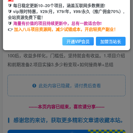
🔰 每日稳定更新10~20个项目，涵盖互联网多数赛道!
您当前未登录！建议登陆后购买，可保存购买订单
🔰 vip限时特惠，¥29/月，¥79/年，¥99/永久（推广佣金70%）,
全站资源免费下载！
🔰
海量有价值的项目持续更新中，总有一款适合你!
👉
加入八斗项目资源网，减少试错成本，开启轻资产副业！
开通VIP会员
加盟当站长
内容介绍：利用得物APP赚收益，发布种草文案，粉丝达到
100后，收益多样化，门槛低，坚持就会有收益。1.项目介绍
和前期准备2.项目实操3.多少粉变现+如何接商单+总结
此处内容已隐藏，请付费后查看
------本页内容已结束，喜欢请分享------
感谢您的来访，获取更多精彩文章请收藏本站。