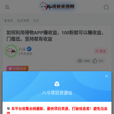
首页
会员免费
正文
如何利用得物APP赚收益，100粉就可以赚收益，
门槛低，坚持就有收益
八斗
关注
2年前更新
1853
131
付费阅读
如何利用得物APP赚收益，100粉就可以赚收益，门槛低，坚持就有收益
此内容为付费阅读，请付费后查看
9.9
八斗项目资源站
99
金币
金币
免费
会员
🎯
本平台收集全网最新、最快项目资源，打破信息差！避免当韭
立即购买
菜。