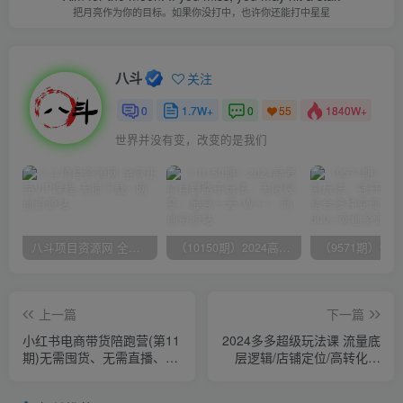
把月亮作为你的目标。如果你没打中，也许你还能打中星星
八斗
关注
0
1.7W+
0
1840W+
55
世界并没有变，改变的是我们
八斗项目资源网 全网正品VIP课程 无损下载~
（10150期）2024高考项目野路子玩法，无限裂变，最高一天1W＋！
上一篇
下一篇
小红书电商带货陪跑营(第11
2024多多超级玩法课 流量底
期)无需囤货、无需直播、无
层逻辑/店铺定位/高转化布
需投流
局/强付费/起爆玩法