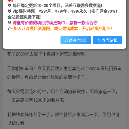
🔰 每日稳定更新10~20个项目，涵盖互联网多数赛道!
您当前未登录！建议登陆后购买，可保存购买订单
🔰 vip限时特惠，¥29/月，¥79/年，¥99/永久（推广佣金70%）,
全站资源免费下载！
🔰
海量有价值的项目持续更新中，总有一款适合你!
👉
加入八斗项目资源网，减少试错成本，开启轻资产副业！
开通VIP会员
加盟当站长
说到短视频自媒体啊，我真的挺喜欢的。前两天，我还特地
花了2980元去报了个自媒体运营的课程呢。
但你们知道吗？今天我要跟大家分享的这个MV音乐热门赛道
的拆解，真的是比你们想象的要简单多了。
每天只需要花30分钟，用个自动剪辑软件，无脑搬运一下，
一天最高能有1500多的收益呢！
我把整套操作都学来了，现在就给大家演示一下，你们也可
以试试看。