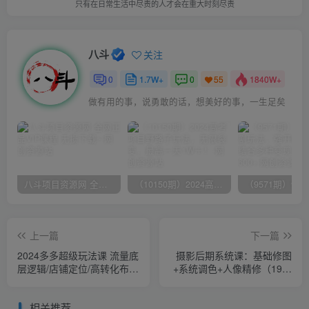
只有在日常生活中尽责的人才会在重大时刻尽责
八斗
关注
0
1.7W+
0
1840W+
55
做有用的事，说勇敢的话，想美好的事，一生足矣
八斗项目资源网 全网正品VIP课程 无损下载~
（10150期）2024高考项目野路子玩法，无限裂变，最高一天1W＋！
上一篇
下一篇
2024多多超级玩法课 流量底
摄影后期系统课：基础修图
层逻辑/店铺定位/高转化布
+系统调色+人像精修（19节
局/强付费/起爆玩法
课）
相关推荐