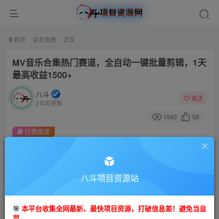
首页
会员免费
正文
MV音乐合集热门赛道，全自动一键批量剪辑，1天
最高收益1500+
八斗
关注
2年前更新
1543
58
付费阅读
MV音乐合集热门赛道，全自动一键批量剪辑，1天最高收益1500+
此内容为付费阅读，请付费后查看
9.9
八斗项目资源站
99
金币
金币
免费
会员
🎯
本平台收集全网最新、最快项目资源，打破信息差！避免当韭
立即购买
菜。